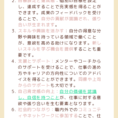
目標設定と達成感
：個別の目標を設定
し、達成することで充実感を得ることが
できます。成果のフィードバックを受け
ることで、
自分の貢献が認識され、張り
合いが生まれます
。
スキルや興味を活かす
：自分の得意な分
野や興味を持っている領域で働くこと
が、意欲を高める助けになります。
新し
いスキルを学ぶ機会を提供
することも重
要です。
支援とサポート：
メンターやコーチから
のサポートを受けることで、仕事の進め
方やキャリアの方向性についてのアドバ
イスを得ることができます。
同僚や上司
からのサポート
も大切です。
自己肯定感の向上：
自分の価値を認識
し、自信を持つこと
が、仕事に対する意
欲や張り合いを生む要素となります。
社会的つながり：
職内外での
コミュニテ
ィやネットワークに参加する
ことで、仕