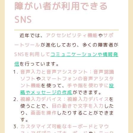
障がい者が利用できる
SNS
近年では、
アクセシビリティ機能
や
サポ
ートツール
が進化しており、多くの障害者が
SNSを利用して
コミュニケーションや情報発
信
を行っています。
音声入力と音声アシスタント：音声認識
ソフト
や
スマートフォンの音声アシスタ
ント機能
を使って、
手や指を使わずに
投
稿やメッセージの作成
ができます。
視線入力デバイス：視線入力デバイス
を
使うことで、
目の動きで文字を入力
した
り、
画面を操作
したりすることができま
す。
カスタマイズ可能なキーボードとマウ