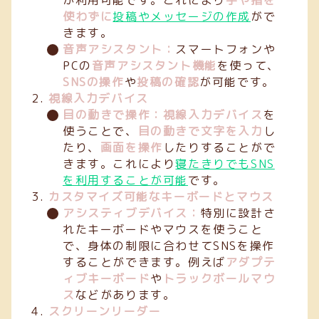
が利用可能です。これにより
手や指を
使わずに
投稿やメッセージの作成
がで
きます。
音声アシスタント：
スマートフォンや
PCの
音声アシスタント機能
を使って、
SNSの操作
や
投稿の確認
が可能です。
視線入力デバイス
目の動きで操作：視線入力デバイス
を
使うことで、
目の動きで文字を入力
し
たり、
画面を操作
したりすることがで
きます。これにより
寝たきりでもSNS
を利用することが可能
です。
カスタマイズ可能なキーボードとマウス
アシスティブデバイス：
特別に設計さ
れたキーボードやマウスを使うこと
で、身体の制限に合わせてSNSを操作
することができます。例えば
アダプテ
ィブキーボード
や
トラックボールマウ
ス
などがあります。
スクリーンリーダー