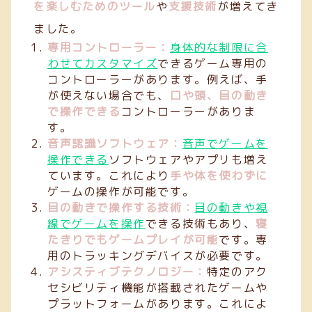
を楽しむためのツール
や
支援技術
が増えてき
ました。
専用コントローラー：
身体的な制限に合
わせてカスタマイズ
できるゲーム専用の
コントローラーがあります。例えば、手
が使えない場合でも、
口や頭、目の動き
で操作できる
コントローラーがありま
す。
音声認識ソフトウェア：
音声でゲームを
操作できる
ソフトウェアやアプリも増え
ています。これにより
手や体を使わずに
ゲームの操作が可能です。
目の動きで操作する技術：
目の動きや視
線でゲームを操作
できる技術もあり、
寝
たきりでもゲームプレイが可能
です。専
用のトラッキングデバイスが必要です。
アシスティブテクノロジー：
特定のアク
セシビリティ機能が搭載されたゲームや
プラットフォームがあります。これによ