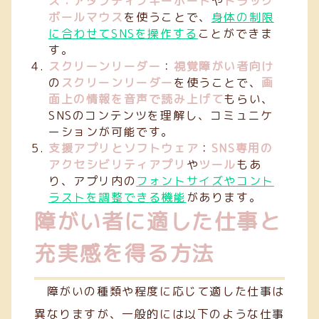
ス：アダプティブキーボード
や
トラック
ボールマウス
を使うことで、
身体の制限
に合わせてSNSを操作する
ことができま
す。
スクリーンリーダー
：
視覚障がい者向け
の
スクリーンリーダー
を使うことで、
画
面上の情報を音声で読み上げて
もらい、
SNSのコンテンツを理解し、コミュニケ
ーションが可能です。
支援アプリとソフトウェア
：
SNS専用の
アクセシビリティアプリ
や
ツール
もあ
り、アプリ内の
フォントサイズやコント
ラストを調整できる機能
があります。
障がい者に適した仕事と
充実感を得る方法
障がいの種類や程度に応じて適した仕事は
異なりますが、一般的には以下のような仕事