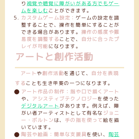
り
視覚や聴覚に障がいがある方でもゲー
ムを楽しむ
ことができます。
カスタムゲーム設定：
ゲームの設定を調
整することで、操作を簡単にすることが
できる場合があります。
操作の感度や難
易度を調整する
ことで、
自分に合ったプ
レイが可能
になります。
アートと創作活動
アート
や
創作活動
を通じて、
自分を表現
する
ことも生き甲斐の一つになります。
アート作品の制作：指や口で描くアート
や、
アシスティブテクノロジー
を使った
デジタルアート
があります。例えば、障
がい者アーティストとして有名な
ジョニ
ー・ボルトン
は、
手の指を使って
絵を描
いています。
陶芸や絵画：簡単な支援具
を使い、
陶芸