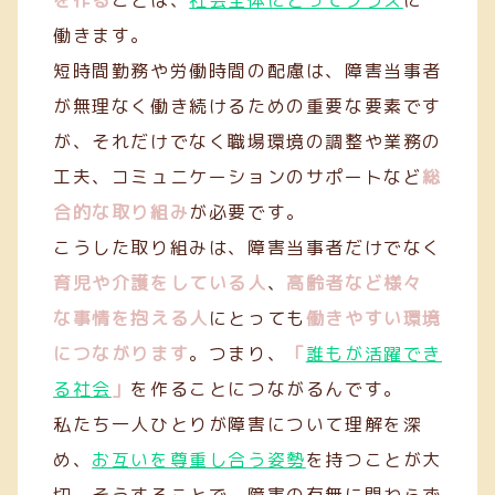
を作る
ことは、
社会全体にとってプラス
に
働きます。
短時間勤務や労働時間の配慮は、障害当事者
が無理なく働き続けるための重要な要素です
が、それだけでなく職場環境の調整や業務の
工夫、コミュニケーションのサポートなど
総
合的な取り組み
が必要です。
こうした取り組みは、障害当事者だけでなく
育児や介護をしている人
、
高齢者など様々
な事情を抱える人
にとっても
働きやすい環境
につながります
。つまり、
「
誰もが活躍でき
る社会
」
を作ることにつながるんです。
私たち一人ひとりが障害について理解を深
め、
お互いを尊重し合う姿勢
を持つことが大