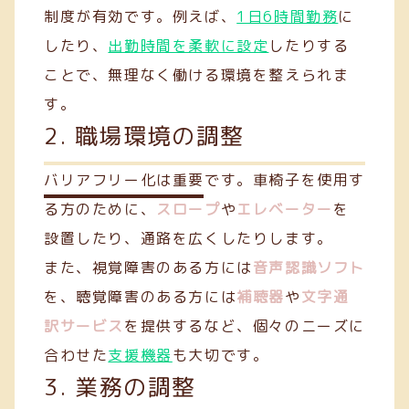
制度が有効です。例えば、
1日6時間勤務
に
したり、
出勤時間を柔軟に設定
したりする
ことで、無理なく働ける環境を整えられま
す。
2. 職場環境の調整
バリアフリー化は重要です。車椅子を使用す
る方のために、
スロープ
や
エレベーター
を
設置したり、通路を広くしたりします。
また、視覚障害のある方には
音声認識ソフト
を、聴覚障害のある方には
補聴器
や
文字通
訳サービス
を提供するなど、個々のニーズに
合わせた
支援機器
も大切です。
3. 業務の調整