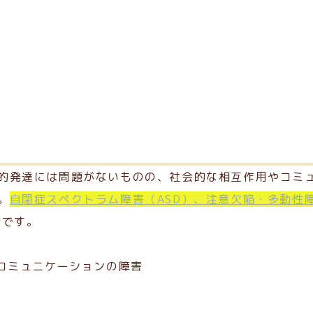
害
的発達には問題がないものの、社会的な相互作用やコミ
。
自閉症スペクトラム障害（ASD）、注意欠陥・多動性障
的です。
やコミュニケーションの障害