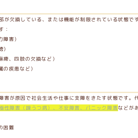
害
部が欠損している、または機能が制限されている状態で
す：
力障害）
聴）
の麻痺、四肢の欠損など）
腎臓の疾患など）
害
障害が原因で社会生活や仕事に支障をきたす状態です。
極性障害（躁うつ病）、不安障害、パニック障害
などが
の困難