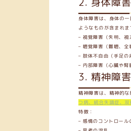
2. 身体障
身体障害は、身体の一
ようなものが含まれま
– 視覚障害（失明、視
– 聴覚障害（難聴、全
– 肢体不自由（手足
– 内部障害（心臓や
3. 精神障
精神障害は、精神的な
つ病、統合失調症、双
特徴：
– 感情のコントロール
– 思考の混乱