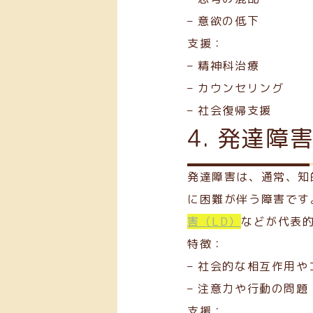
– 意欲の低下
支援：
– 精神科治療
– カウンセリング
– 社会復帰支援
4. 発達障
発達障害は、通常、知
に困難が伴う障害です
害（LD）
などが代表
特徴：
– 社会的な相互作用
– 注意力や行動の問題
支援：