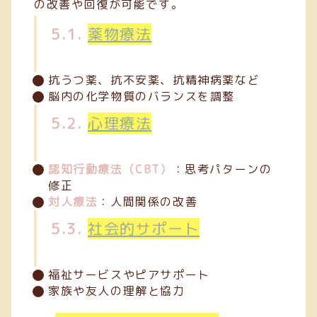
の改善や回復が可能です。
5.1.
薬物療法
抗うつ薬、抗不安薬、抗精神病薬など
脳内の化学物質のバランスを調整
5.2.
心理療法
認知行動療法（CBT）
：思考パターンの
修正
対人療法
：人間関係の改善
5.3.
社会的サポート
福祉サービスやピアサポート
家族や友人の理解と協力