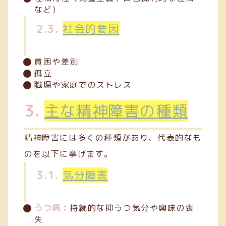
など）
2.3.
社会的要因
貧困や差別
孤立
職場や家庭でのストレス
3.
主な精神障害の種類
精神障害には多くの種類があり、代表的なも
のを以下に挙げます。
3.1.
気分障害
うつ病
：持続的な抑うつ気分や興味の喪
失