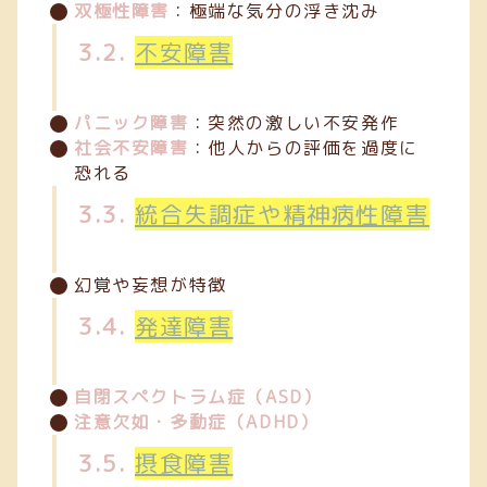
双極性障害
：極端な気分の浮き沈み
3.2.
不安障害
パニック障害
：突然の激しい不安発作
社会不安障害
：他人からの評価を過度に
恐れる
3.3.
統合失調症や精神病性障害
幻覚や妄想が特徴
3.4.
発達障害
自閉スペクトラム症（ASD）
注意欠如・多動症（ADHD）
3.5.
摂食障害