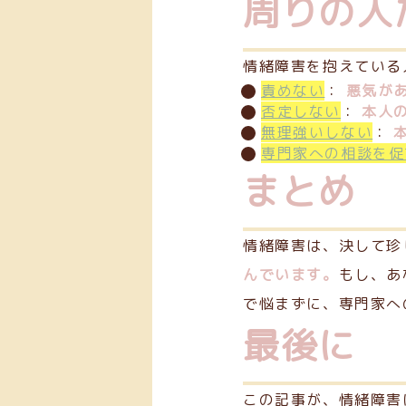
周りの人
情緒障害を抱えている
責めない
：
悪気が
否定しない
：
本人
無理強いしない
：
専門家への相談を促
まとめ
情緒障害は、決して珍
んでいます。
もし、あ
で悩まずに、専門家へ
最後に
この記事が、情緒障害