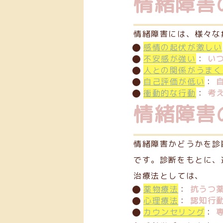
情緒障害
情緒障害には、様々な
感情の起伏が激しい
不安感が強い
：
い
人との関係がうまく
自己評価が低い
：
衝動的な行動
：
考
情緒障害
情緒障害かどうかを診
です。診断をもとに、
治療法としては、
薬物療法
：
抗うつ
心理療法
：
認知行
カウンセリング
：