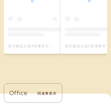
る
る
就労継続支援A型事業所 クリーフ（レザークラフト）(@creefu_osaka)がシェアした投稿
就労継続支援A型事業所 クリーフ（レザークラフト）(@creefu_osaka)がシェアした投
Office
関連事業所