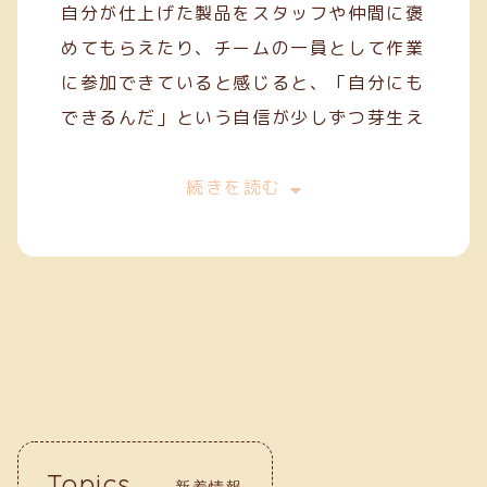
自分が仕上げた製品をスタッフや仲間に褒
めてもらえたり、チームの一員として作業
に参加できていると感じると、「自分にも
できるんだ」という自信が少しずつ芽生え
てきます。
今は、一般就労を目指してスキルを磨きな
続きを読む
がら、毎日の作業に丁寧に取り組んでいま
す。クリーフでの経験が、自分の「働く
力」を育ててくれていると実感していま
す。
Topics
新着情報