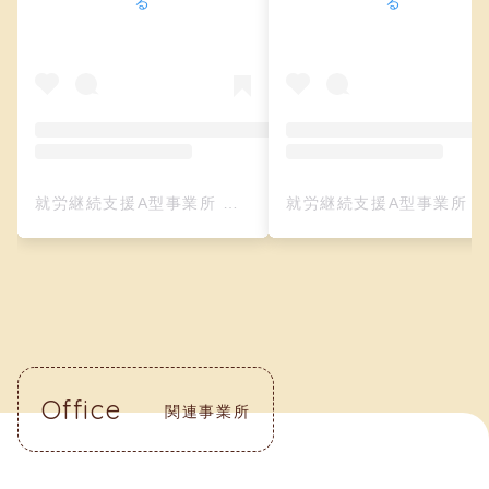
る
る
就労継続支援A型事業所 クリーフ（レザークラフト）(@creefu_osaka)がシェアした投稿
就労継続支援A型事業所 クリーフ（レザークラフト）(@creefu_osaka)がシェアした投
Office
関連事業所