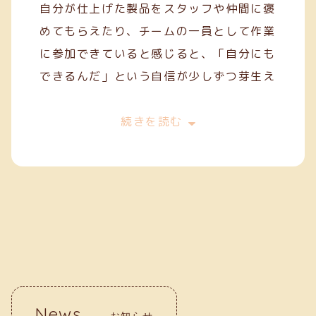
自分が仕上げた製品をスタッフや仲間に褒
めてもらえたり、チームの一員として作業
に参加できていると感じると、「自分にも
できるんだ」という自信が少しずつ芽生え
てきます。
今は、一般就労を目指してスキルを磨きな
続きを読む
がら、毎日の作業に丁寧に取り組んでいま
す。クリーフでの経験が、自分の「働く
力」を育ててくれていると実感していま
す。
News
お知らせ