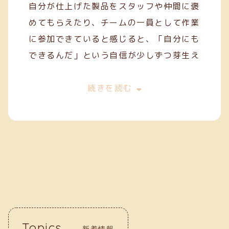
自分が仕上げた製品をスタッフや仲間に褒
めてもらえたり、チームの一員として作業
に参加できていると感じると、「自分にも
できるんだ」という自信が少しずつ芽生え
てきます。
今は、一般就労を目指してスキルを磨きな
続きを読む
がら、毎日の作業に丁寧に取り組んでいま
す。クリーフでの経験が、自分の「働く
力」を育ててくれていると実感していま
す。
Topics
新着情報