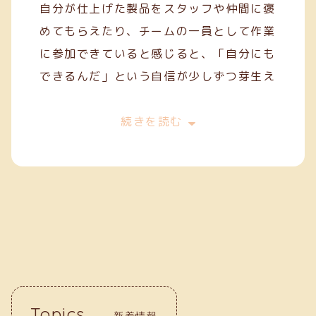
自分が仕上げた製品をスタッフや仲間に褒
めてもらえたり、チームの一員として作業
に参加できていると感じると、「自分にも
できるんだ」という自信が少しずつ芽生え
てきます。
今は、一般就労を目指してスキルを磨きな
続きを読む
がら、毎日の作業に丁寧に取り組んでいま
す。クリーフでの経験が、自分の「働く
力」を育ててくれていると実感していま
す。
Topics
新着情報