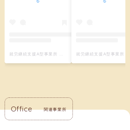
る
る
就労継続支援A型事業所 クリーフ（レザークラフト）(@creefu_osaka)がシェアした投稿
就労継続支援A型事業所 クリーフ（レザークラフト）(@creefu_osaka)がシェアした投
Office
関連事業所