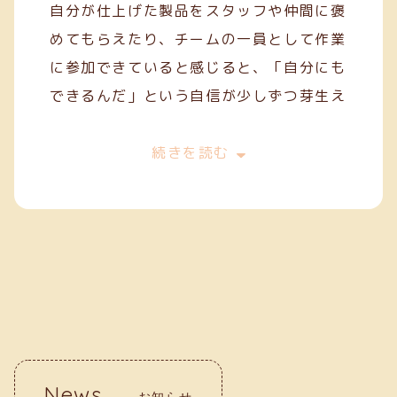
自分が仕上げた製品をスタッフや仲間に褒
めてもらえたり、チームの一員として作業
に参加できていると感じると、「自分にも
できるんだ」という自信が少しずつ芽生え
てきます。
今は、一般就労を目指してスキルを磨きな
続きを読む
がら、毎日の作業に丁寧に取り組んでいま
す。クリーフでの経験が、自分の「働く
力」を育ててくれていると実感していま
す。
News
お知らせ