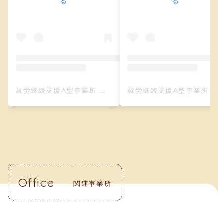
る
る
就労継続支援A型事業所 クリーフ（レザークラフト）(@creefu_osaka)がシェアした投稿
就労継続支援A型事業所 クリーフ（レザークラフト）(@creefu_osaka)がシェアした投
Office
関連事業所