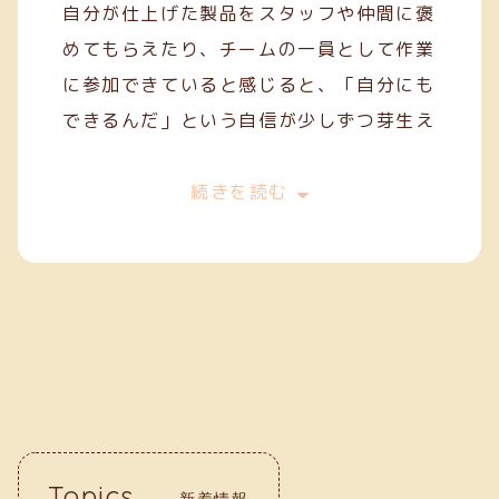
自分が仕上げた製品をスタッフや仲間に褒
めてもらえたり、チームの一員として作業
に参加できていると感じると、「自分にも
できるんだ」という自信が少しずつ芽生え
てきます。
今は、一般就労を目指してスキルを磨きな
続きを読む
がら、毎日の作業に丁寧に取り組んでいま
す。クリーフでの経験が、自分の「働く
力」を育ててくれていると実感していま
す。
Topics
新着情報