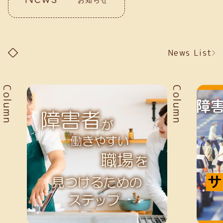
News List
Column
Column
お知らせ