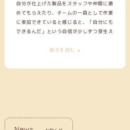
自分が仕上げた製品をスタッフや仲間に褒
めてもらえたり、チームの一員として作業
に参加できていると感じると、「自分にも
できるんだ」という自信が少しずつ芽生え
てきます。
今は、一般就労を目指してスキルを磨きな
続きを読む
がら、毎日の作業に丁寧に取り組んでいま
す。クリーフでの経験が、自分の「働く
力」を育ててくれていると実感していま
す。
News
お知らせ