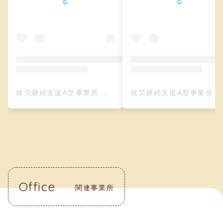
る
る
就労継続支援A型事業所 クリーフ（レザークラフト）(@creefu_osaka)がシェアした投稿
就労継続支援A型事業所 クリーフ（レザークラフト）(@creefu_osaka)がシェアした投
Office
関連事業所