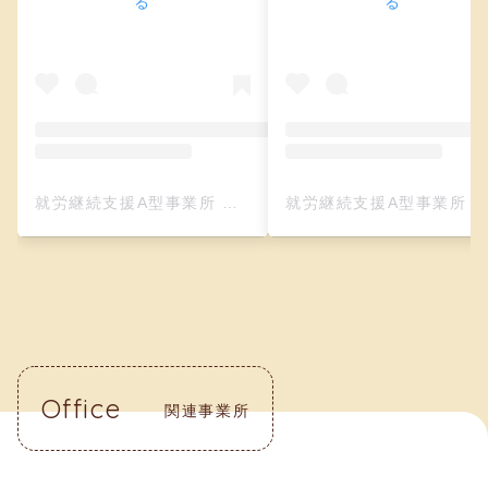
る
る
就労継続支援A型事業所 クリーフ（レザークラフト）(@creefu_osaka)がシェアした投稿
就労継続支援A型事業所 クリーフ（レザークラフト）(@creefu_osaka)がシェアした投
Office
関連事業所