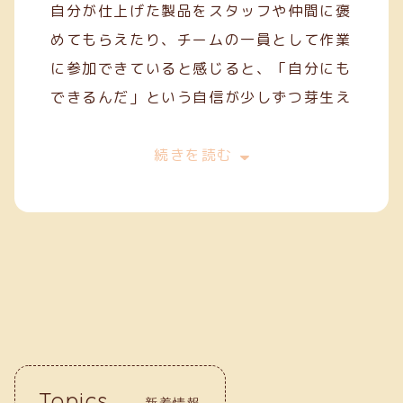
自分が仕上げた製品をスタッフや仲間に褒
めてもらえたり、チームの一員として作業
に参加できていると感じると、「自分にも
できるんだ」という自信が少しずつ芽生え
てきます。
今は、一般就労を目指してスキルを磨きな
続きを読む
がら、毎日の作業に丁寧に取り組んでいま
す。クリーフでの経験が、自分の「働く
力」を育ててくれていると実感していま
す。
Topics
新着情報