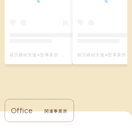
る
る
就労継続支援A型事業所 クリーフ（レザークラフト）(@creefu_osaka)がシェアした投稿
就労継続支援A型事業所 クリーフ（レザークラフト）(@creefu_osaka)がシェアした投
Office
関連事業所