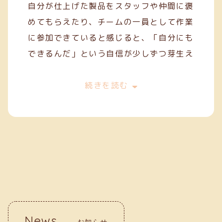
自分が仕上げた製品をスタッフや仲間に褒
めてもらえたり、チームの一員として作業
に参加できていると感じると、「自分にも
できるんだ」という自信が少しずつ芽生え
てきます。
今は、一般就労を目指してスキルを磨きな
続きを読む
がら、毎日の作業に丁寧に取り組んでいま
す。クリーフでの経験が、自分の「働く
力」を育ててくれていると実感していま
す。
News
お知らせ