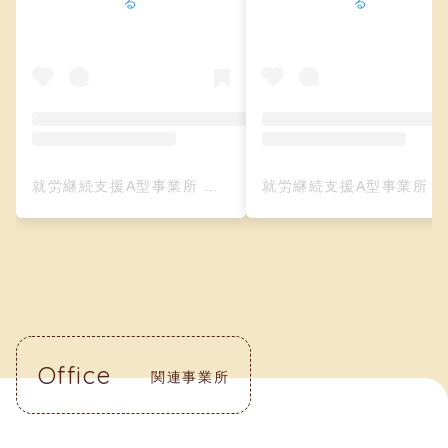
る
る
就労継続支援A型事業所 クリーフ（レザークラフト）(@creefu_osaka)がシェアした投稿
就労継続支援A型事業所 クリーフ（レザークラフト）(@creefu_osaka)がシェアした投
Office
関連事業所