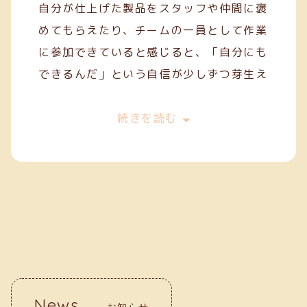
自分が仕上げた製品をスタッフや仲間に褒
めてもらえたり、チームの一員として作業
に参加できていると感じると、「自分にも
できるんだ」という自信が少しずつ芽生え
てきます。
今は、一般就労を目指してスキルを磨きな
続きを読む
がら、毎日の作業に丁寧に取り組んでいま
す。クリーフでの経験が、自分の「働く
力」を育ててくれていると実感していま
す。
News
お知らせ