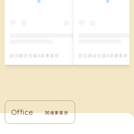
る
る
就労継続支援A型事業所 クリーフ（レザークラフト）(@creefu_osaka)がシェアした投稿
就労継続支援A型事業所 クリーフ（レザークラフト）(@creefu_osaka)がシェアした投
Office
関連事業所