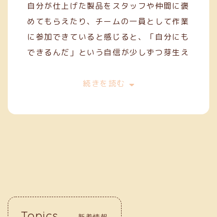
自分が仕上げた製品をスタッフや仲間に褒
めてもらえたり、チームの一員として作業
に参加できていると感じると、「自分にも
できるんだ」という自信が少しずつ芽生え
てきます。
今は、一般就労を目指してスキルを磨きな
続きを読む
がら、毎日の作業に丁寧に取り組んでいま
す。クリーフでの経験が、自分の「働く
力」を育ててくれていると実感していま
す。
Topics
新着情報