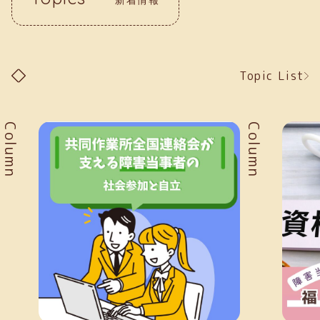
Topic List
Column
Column
新着情報