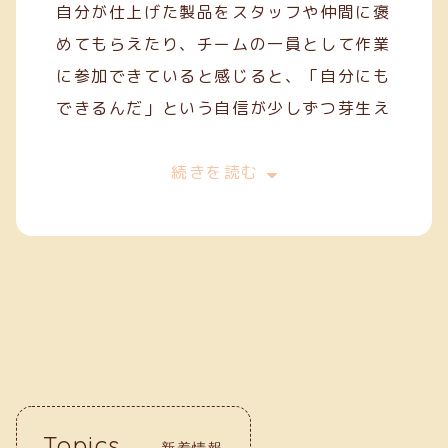
自分が仕上げた製品をスタッフや仲間に褒
めてもらえたり、チームの一員として作業
に参加できていると感じると、「自分にも
できるんだ」という自信が少しずつ芽生え
てきます。
今は、一般就労を目指してスキルを磨きな
続きを読む
がら、毎日の作業に丁寧に取り組んでいま
す。クリーフでの経験が、自分の「働く
力」を育ててくれていると実感していま
す。
Topics
新着情報