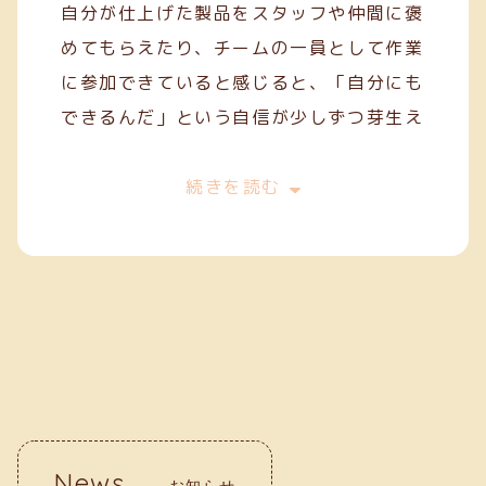
自分が仕上げた製品をスタッフや仲間に褒
めてもらえたり、チームの一員として作業
に参加できていると感じると、「自分にも
できるんだ」という自信が少しずつ芽生え
てきます。
今は、一般就労を目指してスキルを磨きな
続きを読む
がら、毎日の作業に丁寧に取り組んでいま
す。クリーフでの経験が、自分の「働く
力」を育ててくれていると実感していま
す。
News
お知らせ