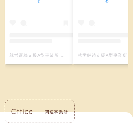
る
る
就労継続支援A型事業所 クリーフ（レザークラフト）(@creefu_osaka)がシェアした投稿
就労継続支援A型事業所 クリーフ（レザークラフト）(@creefu_osaka)がシェアした投
Office
関連事業所