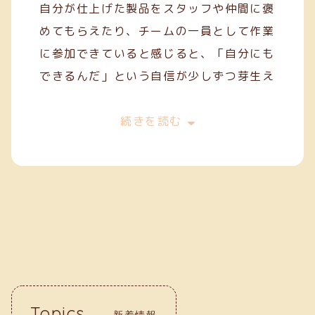
自分が仕上げた製品をスタッフや仲間に褒
めてもらえたり、チームの一員として作業
に参加できていると感じると、「自分にも
できるんだ」という自信が少しずつ芽生え
てきます。
今は、一般就労を目指してスキルを磨きな
続きを読む
がら、毎日の作業に丁寧に取り組んでいま
す。クリーフでの経験が、自分の「働く
力」を育ててくれていると実感していま
す。
Topics
新着情報