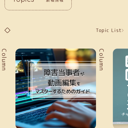
Topic List
Column
Column
新着情報