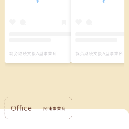
る
る
就労継続支援A型事業所 クリーフ（レザークラフト）(@creefu_osaka)がシェアした投稿
就労継続支援A型事業所 クリーフ（レザークラフト）(@creefu_osaka)がシェアした投
Office
関連事業所