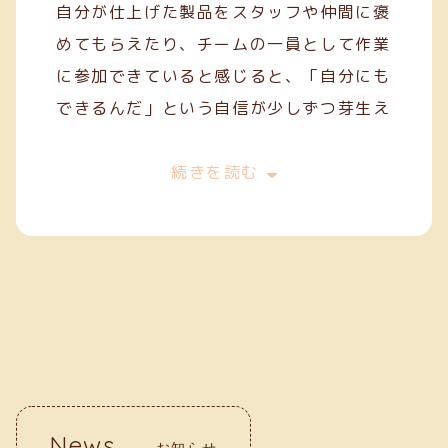
自分が仕上げた製品をスタッフや仲間に褒
めてもらえたり、チームの一員として作業
に参加できていると感じると、「自分にも
できるんだ」という自信が少しずつ芽生え
てきます。
今は、一般就労を目指してスキルを磨きな
続きを読む
がら、毎日の作業に丁寧に取り組んでいま
す。クリーフでの経験が、自分の「働く
力」を育ててくれていると実感していま
す。
News
お知らせ