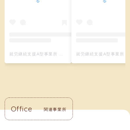
る
る
就労継続支援A型事業所 クリーフ（レザークラフト）(@creefu_osaka)がシェアした投稿
就労継続支援A型事業所 クリーフ（レザークラフト）(@creefu_osaka)がシェアした投
Office
関連事業所