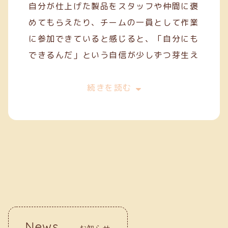
自分が仕上げた製品をスタッフや仲間に褒
めてもらえたり、チームの一員として作業
に参加できていると感じると、「自分にも
できるんだ」という自信が少しずつ芽生え
てきます。
今は、一般就労を目指してスキルを磨きな
続きを読む
がら、毎日の作業に丁寧に取り組んでいま
す。クリーフでの経験が、自分の「働く
力」を育ててくれていると実感していま
す。
News
お知らせ