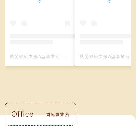
る
る
就労継続支援A型事業所 クリーフ（レザークラフト）(@creefu_osaka)がシェアした投稿
就労継続支援A型事業所 クリーフ（レザークラフト）(@creefu_osaka)がシェアした投
Office
関連事業所