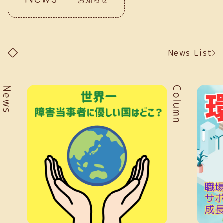
News List
Column
Col
お知らせ