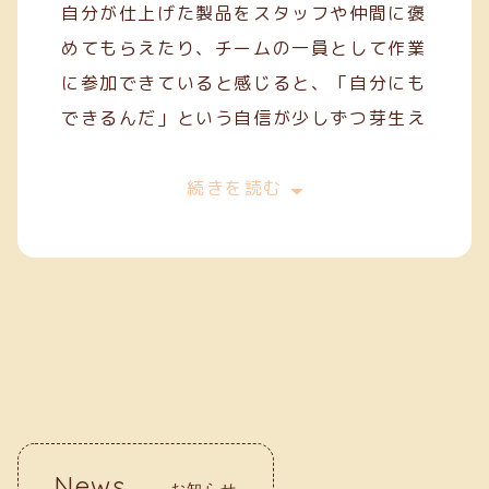
自分が仕上げた製品をスタッフや仲間に褒
めてもらえたり、チームの一員として作業
に参加できていると感じると、「自分にも
できるんだ」という自信が少しずつ芽生え
てきます。
今は、一般就労を目指してスキルを磨きな
続きを読む
がら、毎日の作業に丁寧に取り組んでいま
す。クリーフでの経験が、自分の「働く
力」を育ててくれていると実感していま
す。
News
お知らせ