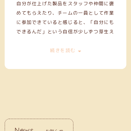
自分が仕上げた製品をスタッフや仲間に褒
めてもらえたり、チームの一員として作業
に参加できていると感じると、「自分にも
できるんだ」という自信が少しずつ芽生え
てきます。
今は、一般就労を目指してスキルを磨きな
続きを読む
がら、毎日の作業に丁寧に取り組んでいま
す。クリーフでの経験が、自分の「働く
力」を育ててくれていると実感していま
す。
News
お知らせ