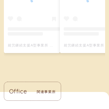
る
る
就労継続支援A型事業所 クリーフ（レザークラフト）(@creefu_osaka)がシェアした投稿
就労継続支援A型事業所 クリーフ（レザークラフト）(@creefu_osaka)がシェアした投
Office
関連事業所