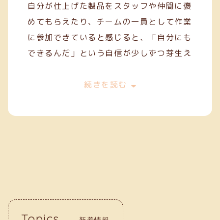
自分が仕上げた製品をスタッフや仲間に褒
めてもらえたり、チームの一員として作業
に参加できていると感じると、「自分にも
できるんだ」という自信が少しずつ芽生え
てきます。
今は、一般就労を目指してスキルを磨きな
続きを読む
がら、毎日の作業に丁寧に取り組んでいま
す。クリーフでの経験が、自分の「働く
力」を育ててくれていると実感していま
す。
Topics
新着情報