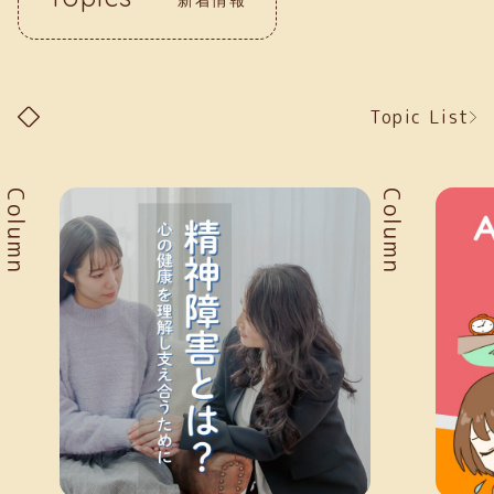
Topic List
Column
Column
新着情報