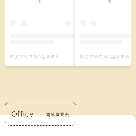
る
る
就労継続支援A型事業所 クリーフ（レザークラフト）(@creefu_osaka)がシェアした投稿
就労継続支援A型事業所 クリーフ（レザークラフト）(@creefu_osaka)がシェアした投
Office
関連事業所