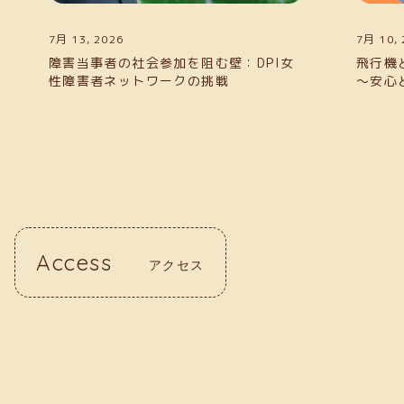
7月 10, 2026
6月 19,
飛行機と空港での障害当事者サポート
みん
～安心と快適さを提供するために～
者雇
Access
アクセス