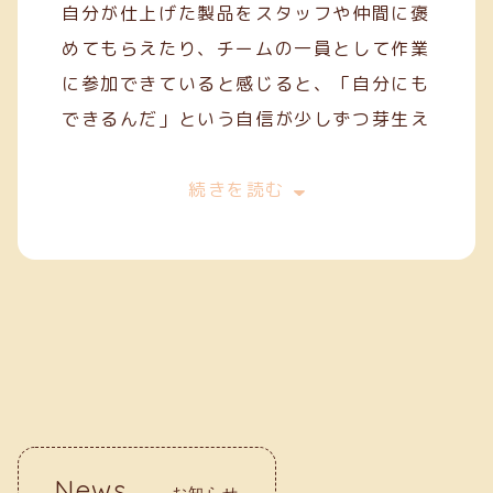
自分が仕上げた製品をスタッフや仲間に褒
めてもらえたり、チームの一員として作業
に参加できていると感じると、「自分にも
できるんだ」という自信が少しずつ芽生え
てきます。
今は、一般就労を目指してスキルを磨きな
続きを読む
がら、毎日の作業に丁寧に取り組んでいま
す。クリーフでの経験が、自分の「働く
力」を育ててくれていると実感していま
す。
News
お知らせ