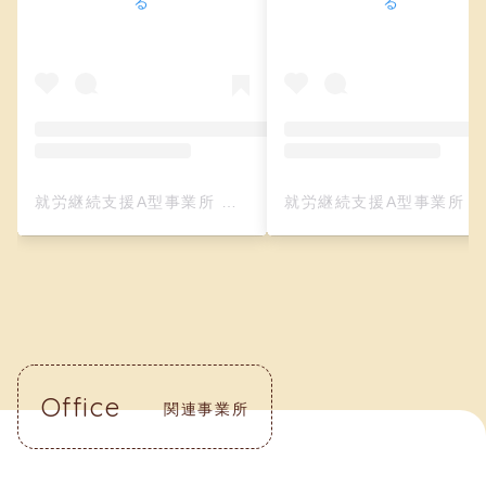
る
る
就労継続支援A型事業所 クリーフ（レザークラフト）(@creefu_osaka)がシェアした投稿
就労継続支援A型事業所 クリーフ（レザークラフト）(@creefu_osaka)がシェアした投
Office
関連事業所