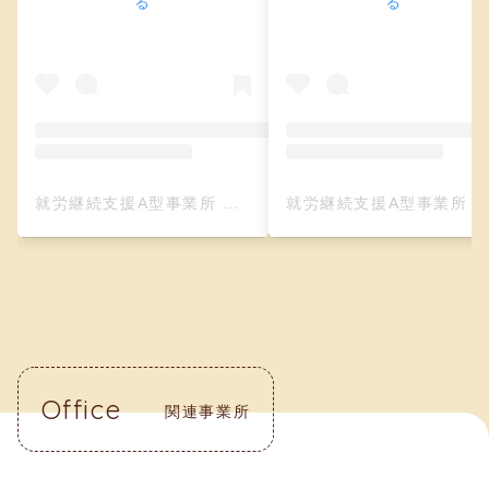
る
る
就労継続支援A型事業所 クリーフ（レザークラフト）(@creefu_osaka)がシェアした投稿
就労継続支援A型事業所 クリーフ（レザークラフト）(@creefu_osaka)がシェアした投
Office
関連事業所