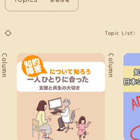
Topic List
Column
Column
新着情報