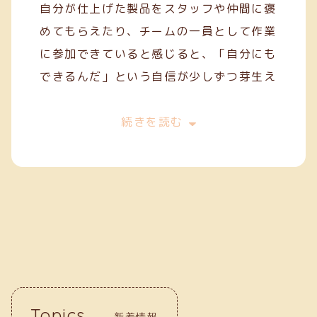
自分が仕上げた製品をスタッフや仲間に褒
めてもらえたり、チームの一員として作業
に参加できていると感じると、「自分にも
できるんだ」という自信が少しずつ芽生え
てきます。
今は、一般就労を目指してスキルを磨きな
続きを読む
がら、毎日の作業に丁寧に取り組んでいま
す。クリーフでの経験が、自分の「働く
力」を育ててくれていると実感していま
す。
Topics
新着情報